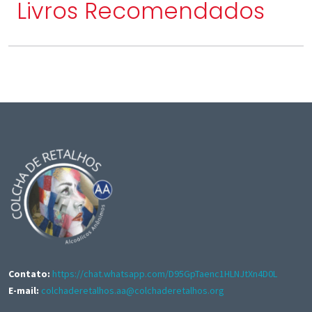
Livros Recomendados
Contato:
https://chat.whatsapp.com/D95GpTaenc1HLNJtXn4D0L
E-mail:
colchaderetalhos.aa@colchaderetalhos.org