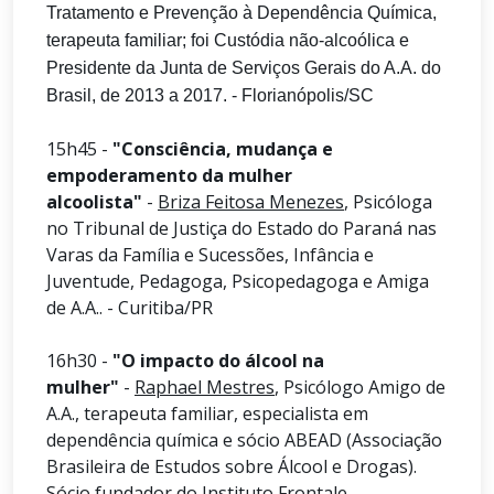
Tratamento e Prevenção à Dependência Química,
terapeuta familiar; foi Custódia não-alcoólica e
Presidente da Junta de Serviços Gerais do A.A. do
Brasil, de 2013 a 2017. - Florianópolis/SC
15h45 -
"Consciência, mudança e
empoderamento da mulher
alcoolista"
-
Briza Feitosa Menezes
, Psicóloga
no Tribunal de Justiça do Estado do Paraná nas
Varas da Família e Sucessões, Infância e
Juventude, Pedagoga, Psicopedagoga e Amiga
de A.A.. - Curitiba/PR
16h30 -
"O impacto do álcool na
mulher"
-
Raphael Mestres
, Psicólogo Amigo de
A.A., terapeuta familiar, especialista em
dependência química e sócio ABEAD (Associação
Brasileira de Estudos sobre Álcool e Drogas).
Sócio fundador do Instituto Frontale. -